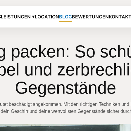
S
LEISTUNGEN
LOCATION
BLOG
BEWERTUNGEN
KONTAK
▼
ig packen: So schü
el und zerbrechl
Gegenstände
utet beschädigt angekommen. Mit den richtigen Techniken und M
 dein Geschirr und deine wertvollsten Gegenstände sicher dur