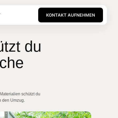
T
KONTAKT AUFNEHMEN
tzt du
iche
aterialien schützt du
ch den Umzug.